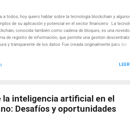
a a todos, hoy quiero hablar sobre la tecnología blockchain y alguno
mplos de su aplicación y potencial en el sector financiero. La tecnol
ckchain, conocida también como cadena de bloques, es una noved
ma de registro de información, que permite una gestión descentraliz
ura y transparente de los datos. Fue creada originalmente para dar
orte a la criptomoneda Bitcoin, pero su potencial va mucho más all
a. En el sector financiero tiene la capacidad de transformar de form
LEER
io
ical la forma en que se realizan las transacciones, la gestión de los
a comunicación entre los diferentes actores involucrados. Algunas d
icaciones más interesantes son: 1.- Reducción de costos: La tecno
ckchain puede ofrecer una serie de beneficios para la reducción de
tos en diversas áreas de negocio. 1.1.- Eliminación de intermediario
la inteligencia artificial en el
nología blockchain permite a los usuarios interactuar directamente 
no: Desafíos y oportunidades
 sin necesidad d...