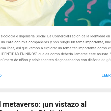
cología e Ingeniería Social: La Comercialización de la Identidad en
un café con mis compañeras y nos surgió un tema importante, nue
sma línea, así que vamos a explorar un tema tan importante como e
DENTIDAD EN NIÑOS” que es como debería llamarse este asunto. 
el número de niños y adolescentes diagnosticados con disforia de gé
ente. Este fenómeno ha generado debates sobre la influencia de la
 de la industria farmacéutica y la medicalización temprana de menores
LEER
io
s tratamientos con bloqueadores de la pubertad y hormonas cruzad
aciones sobre los intereses económicos en juego y las posibles
o. El Crecimiento de los Diagnósticos de Disforia de Género Las
cremento sin precedent...
 metaverso: ¡un vistazo al