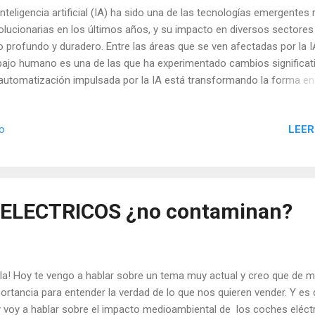
inteligencia artificial (IA) ha sido una de las tecnologías emergentes
olucionarias en los últimos años, y su impacto en diversos sectores
o profundo y duradero. Entre las áreas que se ven afectadas por la IA
bajo humano es una de las que ha experimentado cambios significat
automatización impulsada por la IA está transformando la forma en
 empresas operan y cómo las personas realizan su trabajo. En este
ículo, exploraremos cómo la IA ha afectado el empleo y el futuro del
LEER
io
bajo, y examinaremos algunas de las preocupaciones más comunes
no al impacto de la IA en el empleo. La IA y el empleo: La IA ha cam
forma en que trabajamos. Por un lado, la IA ha permitido la
omatización de muchas tareas repetitivas y monótonas, como la en
datos o la producción en cadena. Esto ha liberado a los trabajadore
ELECTRICOS ¿no contaminan?
trarse en tareas más complejas y creativas, lo que ha aumentado la
ciencia y la productividad. Por otro lado, la IA ha...
la! Hoy te vengo a hablar sobre un tema muy actual y creo que de 
ortancia para entender la verdad de lo que nos quieren vender. Y es
 voy a hablar sobre el impacto medioambiental de los coches eléctr