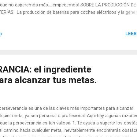
í que no esperemos más….¡empecemos! SOBRE LA PRODUCCIÓN DE
ERÍAS: La producción de baterías para coches eléctricos y la gene
electricidad para cargarlos pueden tener un impacto ambiental negat
basan en fuentes no renovables. A continuación se describen algun
LEER
io
 principales impactos ambientales de estas actividades: Extracción 
eriales: La producción de baterías para coches eléctricos requiere 
racción de materiales como el litio, el cobalto y el níquel. La minería 
eriales utilizados en la producción de las baterías puede tener impa
ientales negativos significativos. Algunos de los impactos ambient
NCIA: el ingrediente
ativos más comunes son los siguientes: Uso de recursos naturales:
ara alcanzar tus metas.
ería de estos mate...
perseverancia es una de las claves más importantes para alcanzar
lquier meta, ya sea personal o profesional. Aquí hay algunas razone
 que la perseverancia es tan valiosa: 1. Te ayuda a superar los obstá
el camino hacia cualquier meta, inevitablemente encontrarás obstác