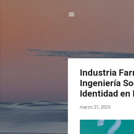
E
Industria Far
n
Ingeniería So
t
r
Identidad en
a
d
marzo 21, 2025
a
s