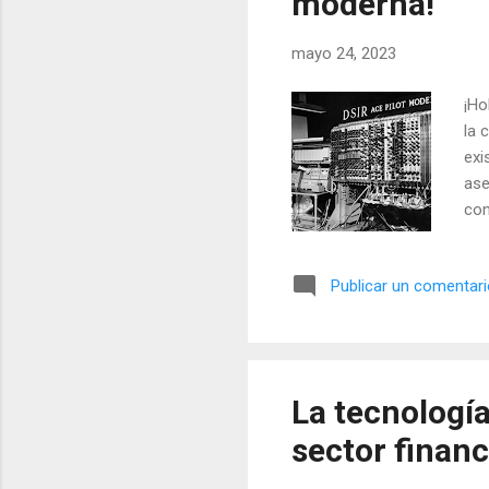
moderna!
mayo 24, 2023
¡Ho
la 
exi
ase
con
uti
que
Publicar un comentar
sen
exp
cif
rec
ind
La tecnología
uti
sector financ
tra