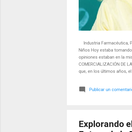
Industria Farmacéutica, Psi
Niños Hoy estaba tomando 
opiniones estaban en la mi
COMERCIALIZACIÓN DE LA I
que, en los últimos años, 
ha aumentado exponencialm
ingeniería social, el papel
Publicar un comentar
medida que se expanden lo
también crecen las preocup
consecuencias a largo plaz
estadísticas muestran un in
Explorando el