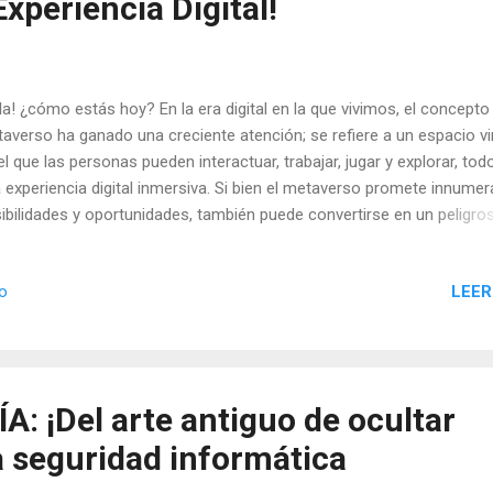
Experiencia Digital!
la! ¿cómo estás hoy? En la era digital en la que vivimos, el concepto
averso ha ganado una creciente atención; se refiere a un espacio vi
el que las personas pueden interactuar, trabajar, jugar y explorar, tod
 experiencia digital inmersiva. Si bien el metaverso promete innumer
ibilidades y oportunidades, también puede convertirse en un peligro
reno donde la conexión constante puede llevar a los individuos a vol
lavos de la tecnología. En este artículo, exploraremos el futuro del
LEER
io
averso y todo lo que puede ofrecer para el ser humano en múltiple
ectos de nuestra existencia. BENEFICIOS Y OPORTUNIDADES Conex
bales e interacciones inmersivas: El metaverso tiene el potencial de u
sonas de todo el mundo en una experiencia digital compartida. Pod
eractuar con amigos, familiares y personas de diferentes culturas y 
: ¡Del arte antiguo de ocultar
una manera más inmersiva y significativa que nunca. El metaverso p
a seguridad informática
per l...