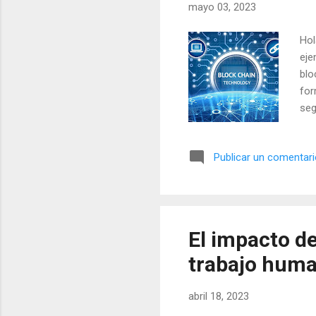
mayo 03, 2023
Hol
eje
blo
for
seg
sop
est
Publicar un comentar
rad
y l
apl
blo
cos
El impacto de 
tec
trabajo huma
sí,
abril 18, 2023