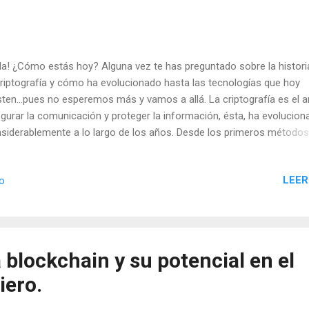
la! ¿Cómo estás hoy? Alguna vez te has preguntado sobre la histori
criptografía y cómo ha evolucionado hasta las tecnologías que hoy
sten...pues no esperemos más y vamos a allá. La criptografía es el a
gurar la comunicación y proteger la información, ésta, ha evolucion
siderablemente a lo largo de los años. Desde los primeros métodos
lizados en la antigüedad hasta las sofisticadas técnicas modernas y
 la criptografía ha jugado un papel fundamental en la protección de
LEER
io
sibles y el desarrollo de la seguridad informática. En este artículo,
loraremos paso a paso la apasionante historia de la criptografía, de
rado de César, pasando por la máquina de Turing y hasta los avanc
ientes en este campo. Los inicios de la criptografía: Los primeros
icios de la criptografía se remontan a la antigua Grecia y Egipto, don
 blockchain y su potencial en el
lizaban métodos como la sustitución de letras y el cifrado por
iero.
nsposición para ocultar mensaj...