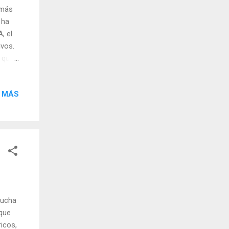
 más
 ha
, el
ivos.
 que
 MÁS
 en
biado
trada
s para
mucha
 que
icos,