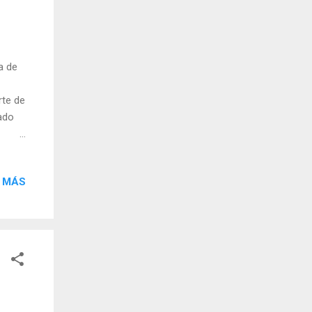
a de
rte de
ado
 es
 datos
 MÁS
sde el
es más
de se