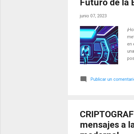
Futuro de la 
junio 07, 2023
¡Ho
met
en 
una
pos
ter
esc
Publicar un comentar
met
asp
glo
per
int
CRIPTOGRAFÍA
de 
mensajes a l
rom