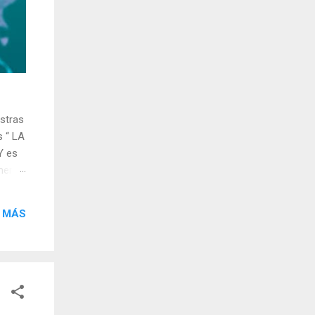
stras
s “ LA
Y es
nero
. A
 MÁS
as,