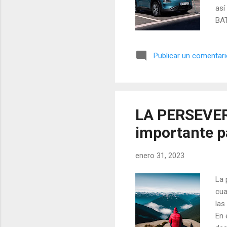
as
BAT
de 
se 
Publicar un comentar
los
mat
ext
mat
amb
LA PERSEVERA
neg
importante p
min
enero 31, 2023
La 
cua
las
En 