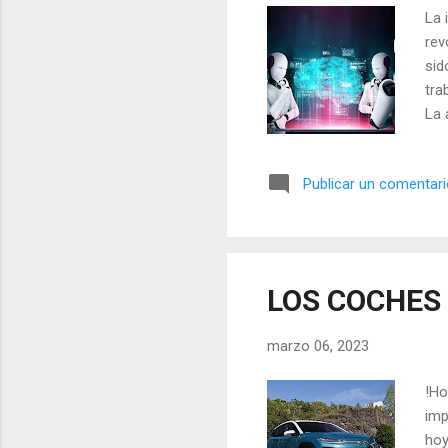
La 
rev
sid
tra
La 
las
art
Publicar un comentar
tra
tor
la 
aut
de 
LOS COCHES 
cen
efi
marzo 06, 2023
!Ho
imp
hoy