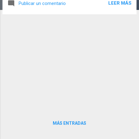
LEER MÁS
Publicar un comentario
sacrificios los hará por amor Ella conocerá
el amor incondicional El amor puro, el amor
a ciegas, Ella será el ser más fuerte del
sistema Si ella no existiera, no estaríamos
aquí. Sheila Arias. FELIZ DÍA DE LA MADRE
MÁS ENTRADAS