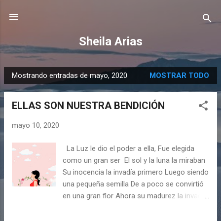
Ir al contenido principal
Sheila Arias
Mostrando entradas de mayo, 2020
MOSTRAR TODO
E
n
ELLAS SON NUESTRA BENDICIÓN
t
r
mayo 10, 2020
a
d
La Luz le dio el poder a ella, Fue elegida
a
como un gran ser El sol y la luna la miraban
s
Su inocencia la invadía primero Luego siendo
una pequeña semilla De a poco se convirtió
en una gran flor Ahora su madurez la invade
Ella cuidará de su bebé con amor Ella guiará
los pasos de su pequeño Los esfuerzos y