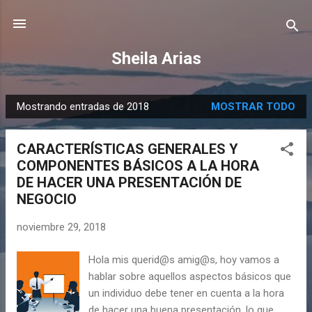
Ir al contenido principal
Sheila Arias
Mostrando entradas de 2018
MOSTRAR TODO
E
n
CARACTERÍSTICAS GENERALES Y
t
COMPONENTES BÁSICOS A LA HORA
r
DE HACER UNA PRESENTACIÓN DE
a
NEGOCIO
d
a
noviembre 29, 2018
s
Hola mis querid@s amig@s, hoy vamos a
hablar sobre aquellos aspectos básicos que
un individuo debe tener en cuenta a la hora
de hacer una buena presentación, lo que