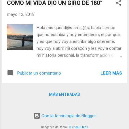
actitud (componentes no verbales).
CÓMO MI VIDA DIO UN GIRO DE 180°
COMPONENTES VERBALES: La conversación
mayo 12, 2018
es la herramie...
Hola mis querid@s amig@s, hacía tiempo
que no escribía y hoy entenderéis el por qué,
y es que hoy voy a escribir algo diferente,
hoy voy a abrir mi corazón y les voy a contar
mi historia personal, la transformación que
he experimentado los últimos meses, el
cómo mi vida dio un giro de 180°. Y siendo
LEER MÁS
Publicar un comentario
sincera, no sé cómo empezar, son tantas
cosas que contar y tantas emociones
vividas juntas, no quiero que sea largo pero
MÁS ENTRADAS
si quiero dejar un mensaje importante, sobre
todo para aquellas personas que hayan
vivido mí misma situación. Comencemos
Con la tecnología de Blogger
por recordar mi vida 1 año atrás desde hoy,
era, la misma vida que muchos años
Imágenes del tema:
Michael Elkan