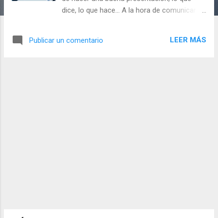
dice, lo que hace... A la hora de comunicar
con un objetivo claro, debemos tener en
cuenta una serie de habilidades que mi
LEER MÁS
Publicar un comentario
querid@ amig@ si aún no posees dichas
habilidades o algunas habilidades de
comunicación para cumplir tu objetivo, nadie
nace siendo de una manera u otra, se van
aprendiendo en el transcurso de tu
desarrollo como empresari@, dichas
habilidades las adquieres tanto de forma
individual como aprendiendo del entorno en
el que te mueves. El objetivo de una persona
a la hora de presentar su negocio es
comunicar correctamente la exposición de
su propuesta y que el otro individuo se una a
su equipo, cuando comunicamos, debemos
tener en cuenta una serie de factores, lo que
se dice (componentes verbales), y, nuestra